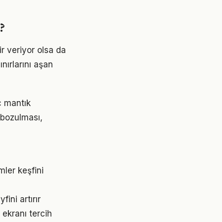
?
kir veriyor olsa da
nırlarını aşan
iç mantık
 bozulması,
mler keşfini
ini artırır
 ekranı tercih