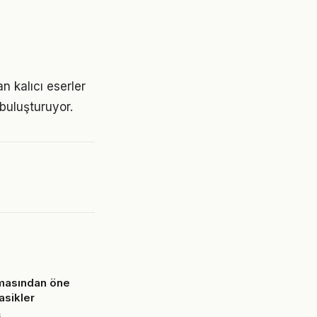
n kalıcı eserler
 buluşturuyor.
masından öne
lasikler
6