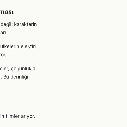
rması
 değil; karakterin
arı.
lkelerin eleştiri
or.
lmler, çoğunlukla
 Bu derinliği
n filmler arıyor.