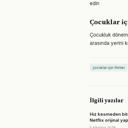
edin
Çocuklar iç
Çocukluk dönemine
arasında yerini k
çocuklar için filmler
İlgili yazılar
Hız kesmeden bite
Netflix orijinal ya
5 Ağustos 2026