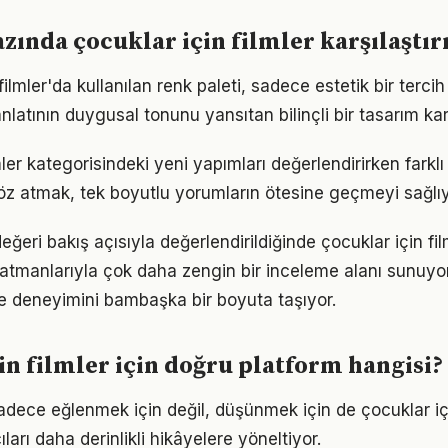
zında çocuklar için filmler karşılaştı
filmler'da kullanılan renk paleti, sadece estetik bir tercih
nlatının duygusal tonunu yansıtan bilinçli bir tasarım kar
mler kategorisindeki yeni yapımları değerlendirirken farklı ü
göz atmak, tek boyutlu yorumların ötesine geçmeyi sağlıy
ğeri bakış açısıyla değerlendirildiğinde çocuklar için fi
atmanlarıyla çok daha zengin bir inceleme alanı sunuyor.
e deneyimini bambaşka bir boyuta taşıyor.
in filmler için doğru platform hangisi?
 sadece eğlenmek için değil, düşünmek için de çocuklar içi
ları daha derinlikli hikâyelere yöneltiyor.