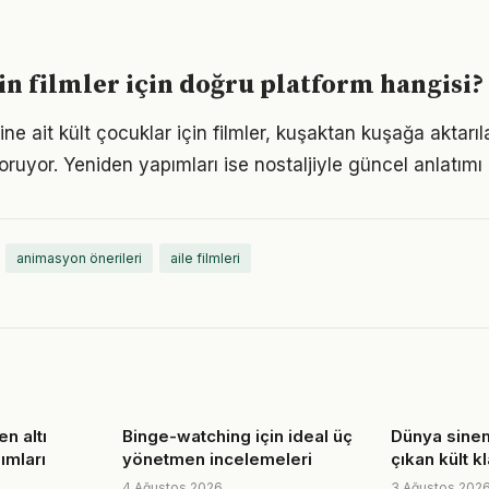
in filmler için doğru platform hangisi?
 ait kült çocuklar için filmler, kuşaktan kuşağa aktarıla
oruyor. Yeniden yapımları ise nostaljiyle güncel anlatımı
animasyon önerileri
aile filmleri
n altı
Binge-watching için ideal üç
Dünya sine
pımları
yönetmen incelemeleri
çıkan kült k
4 Ağustos 2026
3 Ağustos 202