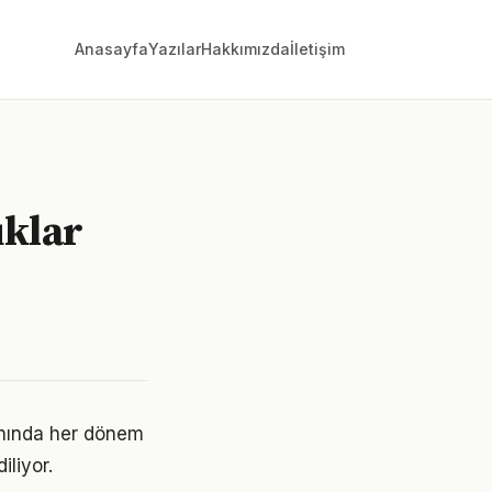
Anasayfa
Yazılar
Hakkımızda
İletişim
uklar
lanında her dönem
iliyor.