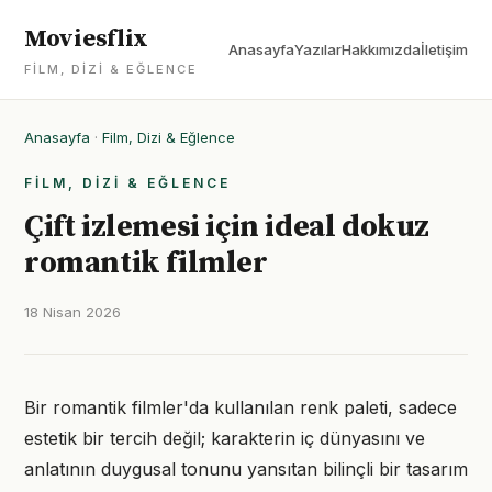
Moviesflix
Anasayfa
Yazılar
Hakkımızda
İletişim
FILM, DIZI & EĞLENCE
Anasayfa
·
Film, Dizi & Eğlence
FILM, DIZI & EĞLENCE
Çift izlemesi için ideal dokuz
romantik filmler
18 Nisan 2026
Bir romantik filmler'da kullanılan renk paleti, sadece
estetik bir tercih değil; karakterin iç dünyasını ve
anlatının duygusal tonunu yansıtan bilinçli bir tasarım