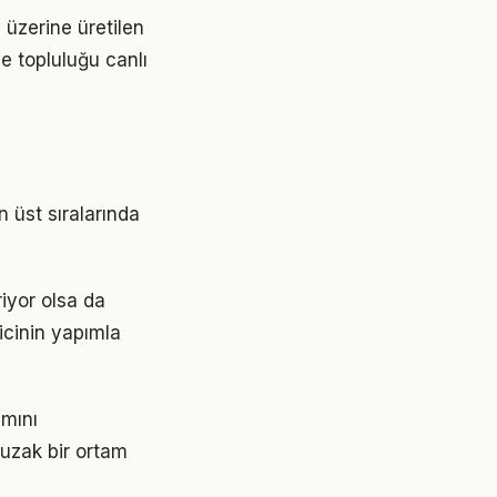
i üzerine üretilen
ve topluluğu canlı
n üst sıralarında
riyor olsa da
icinin yapımla
amını
 uzak bir ortam