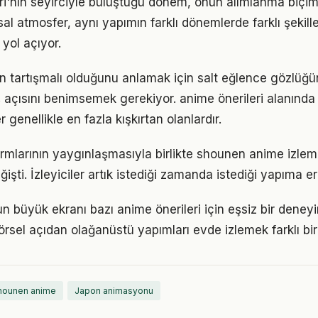
eri'nın seyirciyle buluştuğu dönem, onun alımlanma biçi
sal atmosfer, aynı yapımın farklı dönemlerde farklı şekill
yol açıyor.
n tartışmalı olduğunu anlamak için salt eğlence gözlüğü
ış açısını benimsemek gerekiyor. anime önerileri alanında
 genellikle en fazla kışkırtan olanlardır.
rmlarının yaygınlaşmasıyla birlikte shounen anime izleme 
işti. İzleyiciler artık istediği zamanda istediği yapıma eri
 büyük ekranı bazı anime önerileri için eşsiz bir den
rsel açıdan olağanüstü yapımları evde izlemek farklı bir 
hounen anime
Japon animasyonu