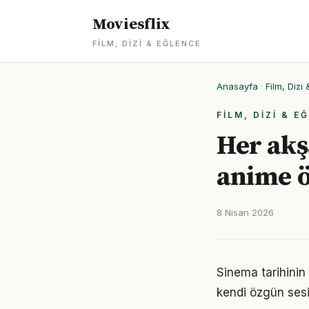
Moviesflix
FILM, DIZI & EĞLENCE
Anasayfa
·
Film, Dizi
FILM, DIZI & E
Her akş
anime ö
8 Nisan 2026
Sinema tarihinin
kendi özgün sesi