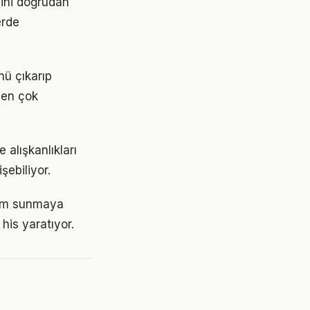
mini doğrudan
erde
nü çıkarıp
 en çok
alışkanlıkları
şebiliyor.
eyim sunmaya
his yaratıyor.