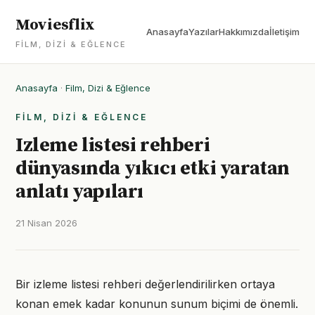
Moviesflix
Anasayfa
Yazılar
Hakkımızda
İletişim
FILM, DIZI & EĞLENCE
Anasayfa
·
Film, Dizi & Eğlence
FILM, DIZI & EĞLENCE
Izleme listesi rehberi
dünyasında yıkıcı etki yaratan
anlatı yapıları
21 Nisan 2026
Bir izleme listesi rehberi değerlendirilirken ortaya
konan emek kadar konunun sunum biçimi de önemli.