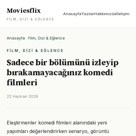
Moviesflix
Anasayfa
Yazılar
Hakkımızda
İletişim
FILM, DIZI & EĞLENCE
Anasayfa
·
Film, Dizi & Eğlence
FILM, DIZI & EĞLENCE
Sadece bir bölümünü izleyip
bırakamayacağınız komedi
filmleri
22 Haziran 2026
Eleştirmenler komedi filmleri alanındaki yeni
yapımları değerlendirirken senaryo, görüntü