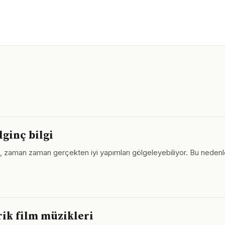
lginç bilgi
i, zaman zaman gerçekten iyi yapımları gölgeleyebiliyor. Bu nedenle k
rik film müzikleri