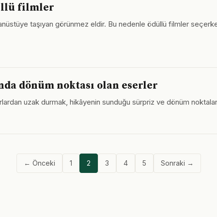
üllü filmler
ğanüstüye taşıyan görünmez eldir. Bu nedenle ödüllü filmler seçer
nda dönüm noktası olan eserler
rlardan uzak durmak, hikâyenin sunduğu sürpriz ve dönüm noktaları
← Önceki
1
2
3
4
5
Sonraki →