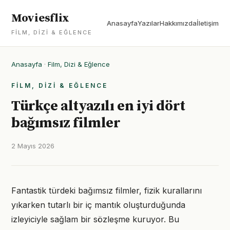
Moviesflix
Anasayfa
Yazılar
Hakkımızda
İletişim
FILM, DIZI & EĞLENCE
Anasayfa
·
Film, Dizi & Eğlence
FILM, DIZI & EĞLENCE
Türkçe altyazılı en iyi dört
bağımsız filmler
2 Mayıs 2026
Fantastik türdeki bağımsız filmler, fizik kurallarını
yıkarken tutarlı bir iç mantık oluşturduğunda
izleyiciyle sağlam bir sözleşme kuruyor. Bu