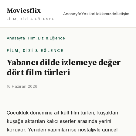
Moviesflix
Anasayfa
Yazılar
Hakkımızda
İletişim
FILM, DIZI & EĞLENCE
Anasayfa
·
Film, Dizi & Eğlence
FILM, DIZI & EĞLENCE
Yabancı dilde izlemeye değer
dört film türleri
16 Haziran 2026
Çocukluk dönemine ait kült film türleri, kuşaktan
kuşağa aktarılan kalıcı eserler arasında yerini
koruyor. Yeniden yapımları ise nostaljiyle güncel