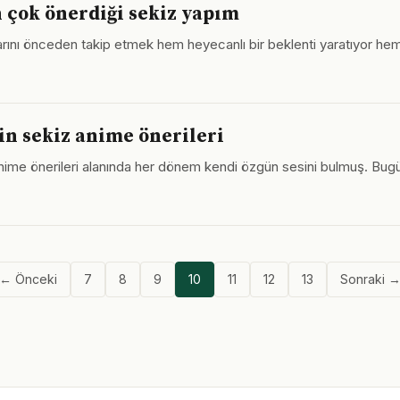
 çok önerdiği sekiz yapım
ımlarını önceden takip etmek hem heyecanlı bir beklenti yaratıyor hem
in sekiz anime önerileri
nime önerileri alanında her dönem kendi özgün sesini bulmuş. Bugünü
← Önceki
7
8
9
10
11
12
13
Sonraki 